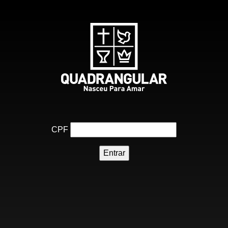
Desenvolvido pela SGAF
Suporte técnico:
E-mail:
suporte@sgaf.org.br
WhatsApp:
(11) 9 7183-6511
CPF